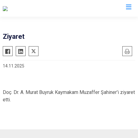
İzmir
Ziyaret
Aliağa
Foça
Menemen
Balçova
Gaziemir
Narlıdere
14.11.2025
Bayındır
Güzelbahçe
Ödemiş
Bergama
Karaburun
Seferihisar
Beydağ
Karşıyaka
Selçuk
Doç. Dr. A. Murat Buyruk Kaymakam Muzaffer Şahiner'i ziyaret
Bornova
Kemalpaşa
Tire
etti.
Buca
Kınık
Torbalı
Çeşme
Kiraz
Urla
Çiğli
Konak
Bayraklı
Dikili
Menderes
Karabağlar