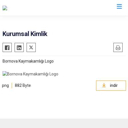
İzmir
Kurumsal Kimlik
Aliağa
Foça
Menemen
Balçova
Gaziemir
Narlıdere
Bornova Kaymakamlığı Logo
Bayındır
Güzelbahçe
Ödemiş
Bergama
Karaburun
Seferihisar
Beydağ
Karşıyaka
Selçuk
png
882 Byte
indir
Bornova
Kemalpaşa
Tire
Buca
Kınık
Torbalı
Çeşme
Kiraz
Urla
Çiğli
Konak
Bayraklı
Dikili
Menderes
Karabağlar