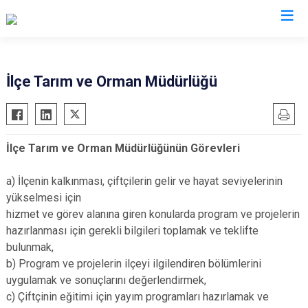
İzmir
İlçe Tarım ve Orman Müdürlüğü
Aliağa
Foça
Menemen
Balçova
Gaziemir
Narlıdere
İlçe Tarım ve Orman Müdürlüğünün Görevleri
Bayındır
Güzelbahçe
Ödemiş
Bergama
Karaburun
Seferihisar
a) İlçenin kalkınması, çiftçilerin gelir ve hayat seviyelerinin
Beydağ
Karşıyaka
Selçuk
yükselmesi için
hizmet ve görev alanına giren konularda program ve projelerin
Bornova
Kemalpaşa
Tire
hazırlanması için gerekli bilgileri toplamak ve teklifte
Buca
Kınık
Torbalı
bulunmak,
Çeşme
Kiraz
Urla
b) Program ve projelerin ilçeyi ilgilendiren bölümlerini
Çiğli
Konak
Bayraklı
uygulamak ve sonuçlarını değerlendirmek,
c) Çiftçinin eğitimi için yayım programları hazırlamak ve
Dikili
Menderes
Karabağlar