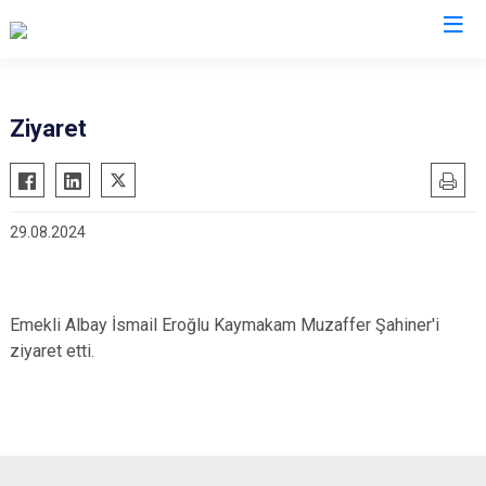
İzmir
Ziyaret
Aliağa
Foça
Menemen
Balçova
Gaziemir
Narlıdere
29.08.2024
Bayındır
Güzelbahçe
Ödemiş
Bergama
Karaburun
Seferihisar
Beydağ
Karşıyaka
Selçuk
Emekli Albay İsmail Eroğlu Kaymakam Muzaffer Şahiner'i
Bornova
Kemalpaşa
Tire
ziyaret etti.
Buca
Kınık
Torbalı
Çeşme
Kiraz
Urla
Çiğli
Konak
Bayraklı
Dikili
Menderes
Karabağlar