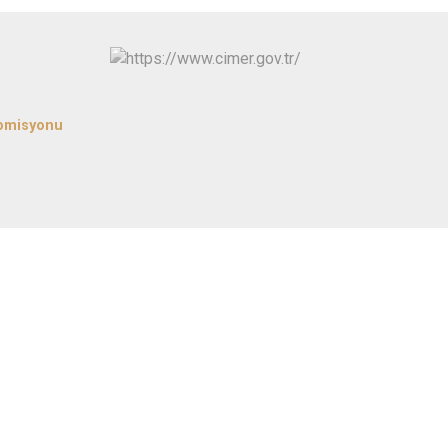
Kınık
Torbalı
Kiraz
Urla
Konak
Bayraklı
Menderes
Karabağlar
Komisyonu