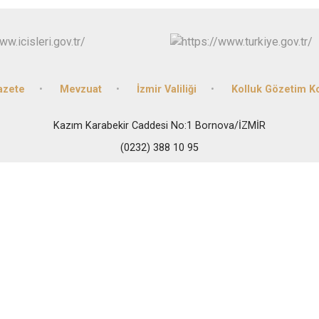
Buca
Çeşme
Çiğli
Dikili
azete
Mevzuat
İzmir Valiliği
Kolluk Gözetim 
Kazım Karabekir Caddesi No:1 Bornova/İZMİR
(0232) 388 10 95