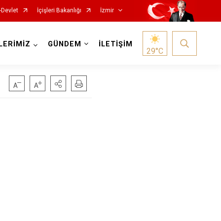
-Devlet
İçişleri Bakanlığı
İzmir
LERİMİZ
GÜNDEM
İLETİŞİM
29
°C
Foça
Menemen
Gaziemir
Narlıdere
Güzelbahçe
Ödemiş
Karaburun
Seferihisar
Karşıyaka
Selçuk
Kemalpaşa
Tire