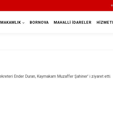
e
YMAKAMLIK
BORNOVA
MAHALLİ İDARELER
HİZMET
İzmir
Aliağa
Balçova
ekreteri Ender Duran, Kaymakam Muzaffer Şahiner' i ziyaret etti.
Bayındır
Bergama
Beydağ
Bornova