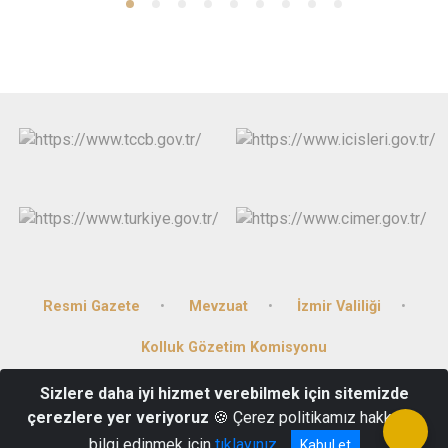
Resmi Gazete
Mevzuat
İzmir Valiliği
Kolluk Gözetim Komisyonu
Sizlere daha iyi hizmet verebilmek için sitemizde
Kazım Karabekir Caddesi No:1 Bornova/İZMİR
çerezlere yer veriyoruz
🍪 Çerez politikamız hakkında
(0232) 388 10 95
bilgi edinmek için
tıklayınız
Kabul et