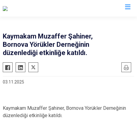
İzmir
Kaymakam Muzaffer Şahiner,
Bornova Yörükler Derneğinin
Aliağa
Foça
Menemen
düzenlediği etkinliğe katıldı.
Balçova
Gaziemir
Narlıdere
Bayındır
Güzelbahçe
Ödemiş
Bergama
Karaburun
Seferihisar
03.11.2025
Beydağ
Karşıyaka
Selçuk
Bornova
Kemalpaşa
Tire
Buca
Kınık
Torbalı
Kaymakam Muzaffer Şahiner, Bornova Yörükler Derneğinin
Çeşme
Kiraz
Urla
düzenlediği etkinliğe katıldı.
Çiğli
Konak
Bayraklı
Dikili
Menderes
Karabağlar