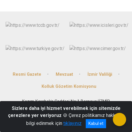
Resmi Gazete
Mevzuat
İzmir Valiliği
Kolluk Gözetim Komisyonu
Kazım Karabekir Caddesi No:1 Bornova/İZMİR
Sizlere daha iyi hizmet verebilmek için sitemizde
(0232) 388 10 95
çerezlere yer veriyoruz
🍪 Çerez politikamız hakkında
bilgi edinmek için
tıklayınız
Kabul et