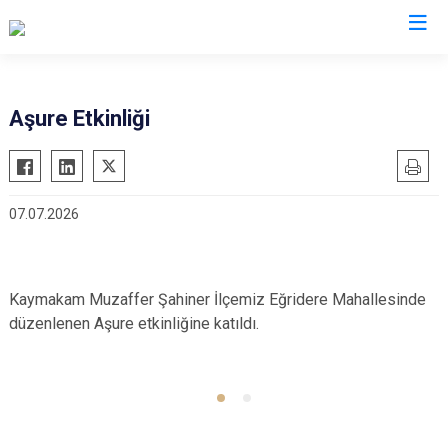
İzmir
Aşure Etkinliği
Aliağa
Foça
Menemen
Balçova
Gaziemir
Narlıdere
07.07.2026
Bayındır
Güzelbahçe
Ödemiş
Bergama
Karaburun
Seferihisar
Beydağ
Karşıyaka
Selçuk
Kaymakam Muzaffer Şahiner İlçemiz Eğridere Mahallesinde
Bornova
Kemalpaşa
Tire
düzenlenen Aşure etkinliğine katıldı.
Buca
Kınık
Torbalı
Çeşme
Kiraz
Urla
Çiğli
Konak
Bayraklı
Dikili
Menderes
Karabağlar